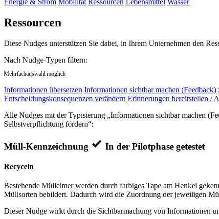
Energie & Strom
Mobilität
Ressourcen
Lebensmittel
Wasser
Ressourcen
Diese Nudges unterstützen Sie dabei, in Ihrem Unternehmen den Res
Nach Nudge-Typen filtern:
Mehrfachauswahl möglich
Informationen übersetzen
Informationen sichtbar machen (Feedback)
Entscheidungskonsequenzen verändern
Erinnerungen bereitstellen / A
Alle Nudges mit der Typisierung „Informationen sichtbar machen (Feed
Selbstverpflichtung fördern“:
Müll-Kennzeichnung
In der Pilotphase getestet
Recyceln
Bestehende Mülleimer werden durch farbiges Tape am Henkel gekennz
Müllsorten bebildert. Dadurch wird die Zuordnung der jeweiligen Mül
Dieser Nudge wirkt durch die Sichtbarmachung von Informationen und