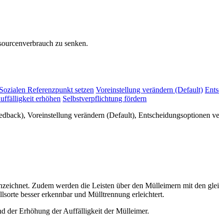
sourcenverbrauch zu senken.
Sozialen Referenzpunkt setzen
Voreinstellung verändern (Default)
Ents
uffälligkeit erhöhen
Selbstverpflichtung fördern
back), Voreinstellung verändern (Default), Entscheidungsoptionen verä
eichnet. Zudem werden die Leisten über den Mülleimern mit den gle
lsorte besser erkennbar und Mülltrennung erleichtert.
 der Erhöhung der Auffälligkeit der Mülleimer.