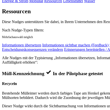
Energie & Strom
Mobilität
Ressourcen
Lebensmittel
Wasser
Ressourcen
Diese Nudges unterstützen Sie dabei, in Ihrem Unternehmen den Res
Nach Nudge-Typen filtern:
Mehrfachauswahl möglich
Informationen übersetzen
Informationen sichtbar machen (Feedback)
Entscheidungskonsequenzen verändern
Erinnerungen bereitstellen / A
Alle Nudges mit der Typisierung „Informationen übersetzen, Informa
Auffälligkeit erhöhen“:
Müll-Kennzeichnung
In der Pilotphase getestet
Recyceln
Bestehende Mülleimer werden durch farbiges Tape am Henkel gekennz
Müllsorten bebildert. Dadurch wird die Zuordnung der jeweiligen Mül
Dieser Nudge wirkt durch die Sichtbarmachung von Informationen und