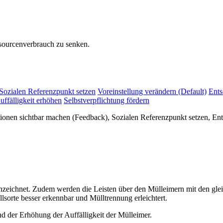
sourcenverbrauch zu senken.
Sozialen Referenzpunkt setzen
Voreinstellung verändern (Default)
Ents
uffälligkeit erhöhen
Selbstverpflichtung fördern
tionen sichtbar machen (Feedback), Sozialen Referenzpunkt setzen, En
eichnet. Zudem werden die Leisten über den Mülleimern mit den gle
lsorte besser erkennbar und Mülltrennung erleichtert.
 der Erhöhung der Auffälligkeit der Mülleimer.