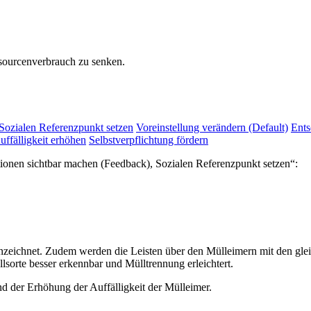
sourcenverbrauch zu senken.
Sozialen Referenzpunkt setzen
Voreinstellung verändern (Default)
Ents
uffälligkeit erhöhen
Selbstverpflichtung fördern
tionen sichtbar machen (Feedback), Sozialen Referenzpunkt setzen“:
eichnet. Zudem werden die Leisten über den Mülleimern mit den gle
lsorte besser erkennbar und Mülltrennung erleichtert.
 der Erhöhung der Auffälligkeit der Mülleimer.