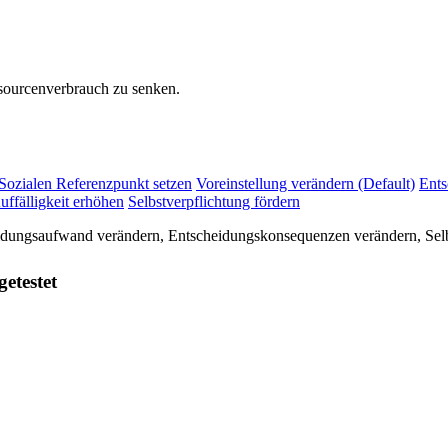
sourcenverbrauch zu senken.
Sozialen Referenzpunkt setzen
Voreinstellung verändern (Default)
Ents
uffälligkeit erhöhen
Selbstverpflichtung fördern
eidungsaufwand verändern, Entscheidungskonsequenzen verändern, Selbs
getestet