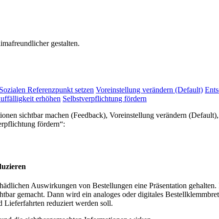
mafreundlicher gestalten.
Sozialen Referenzpunkt setzen
Voreinstellung verändern (Default)
Ents
uffälligkeit erhöhen
Selbstverpflichtung fördern
tionen sichtbar machen (Feedback), Voreinstellung verändern (Defaul
erpflichtung fördern“:
duzieren
schädlichen Auswirkungen von Bestellungen eine Präsentation gehalten
ar gemacht. Dann wird ein analoges oder digitales Bestellklemmbrett 
Lieferfahrten reduziert werden soll.