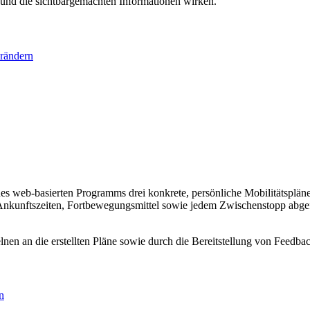
 und die sichtbargemachten Informationen wirken.
rändern
s web-basierten Programms drei konkrete, persönliche Mobilitätspläne z
Ankunftszeiten, Fortbewegungsmittel sowie jedem Zwischenstopp abg
nen an die erstellten Pläne sowie durch die Bereitstellung von Feedba
n