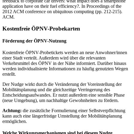
feedback to corporate car drivers: what impact does a smartphone
application have on their fuel efficiency?. In Proceedings of the
2012 ACM conference on ubiquitous computing (pp. 212-215).
ACM.
Kostenfreie ÖPNV-Probekarten
Förderung der ÖPNV-Nutzung
Kostenfreie ÖPNV-Probetickets werden an neue Anwohner/innen
einer Stadt verteilt. Außerdem wird über die relevanten
Verkehrsmittel des ÖPNV in der Nähe informiert. Darüber hinaus
werden individualisierte Informationen zu häufig genutzten Wegen
erstellt.
Der Nudge wirkt durch die Veränderung der Voreinstellung der
Mobilitätsplanung und die gleichzeitige Verringerung des
Entscheidungsaufwandes. Er nutzt außerdem eine sensible Phase
(neue Umgebung), um nachhaltige Gewohnheiten zu fördern.
Achtung:
die zusätzliche Formulierung einer Selbstverpflichtung
kann auch eine längerfristige Umstellung der Mobilitätsplanung
ermöglichen.
Welche Wirkungsmechanismen sind bei diesem Nudge