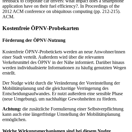
feedback to corporate car drivers: what impact does a smartphone
application have on their fuel efficiency?. In Proceedings of the
2012 ACM conference on ubiquitous computing (pp. 212-215).
ACM.
Kostenfreie ÖPNV-Probekarten
Förderung der ÖPNV-Nutzung
Kostenfreie ÖPNV-Probetickets werden an neue Anwohner/innen
einer Stadt verteilt. Außerdem wird über die relevanten
Verkehrsmittel des ÖPNV in der Nähe informiert. Darüber hinaus
werden individualisierte Informationen zu häufig genutzten Wegen
erstellt.
Der Nudge wirkt durch die Veränderung der Voreinstellung der
Mobilitätsplanung und die gleichzeitige Verringerung des
Entscheidungsaufwandes. Er nutzt außerdem eine sensible Phase
(neue Umgebung), um nachhaltige Gewohnheiten zu fördern.
Achtung:
die zusätzliche Formulierung einer Selbstverpflichtung
kann auch eine längerfristige Umstellung der Mobilitätsplanung
ermöglichen.
Welche Wirkungsmechanismen sind bei diesem Nudge