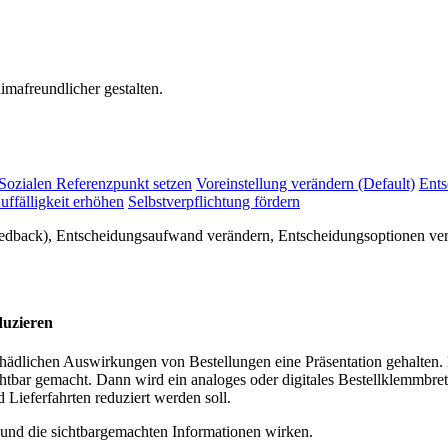
mafreundlicher gestalten.
Sozialen Referenzpunkt setzen
Voreinstellung verändern (Default)
Ents
uffälligkeit erhöhen
Selbstverpflichtung fördern
eedback), Entscheidungsaufwand verändern, Entscheidungsoptionen ve
duzieren
schädlichen Auswirkungen von Bestellungen eine Präsentation gehalten
ar gemacht. Dann wird ein analoges oder digitales Bestellklemmbrett 
Lieferfahrten reduziert werden soll.
 und die sichtbargemachten Informationen wirken.