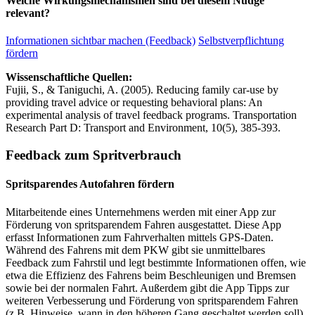
Welche Wirkungsmechanismen sind bei diesem Nudge
relevant?
Informationen sichtbar machen (Feedback)
Selbstverpflichtung
fördern
Wissenschaftliche Quellen:
Fujii, S., & Taniguchi, A. (2005). Reducing family car-use by
providing travel advice or requesting behavioral plans: An
experimental analysis of travel feedback programs. Transportation
Research Part D: Transport and Environment, 10(5), 385-393.
Feedback zum Spritverbrauch
Spritsparendes Autofahren fördern
Mitarbeitende eines Unternehmens werden mit einer App zur
Förderung von spritsparendem Fahren ausgestattet. Diese App
erfasst Informationen zum Fahrverhalten mittels GPS-Daten.
Während des Fahrens mit dem PKW gibt sie unmittelbares
Feedback zum Fahrstil und legt bestimmte Informationen offen, wie
etwa die Effizienz des Fahrens beim Beschleunigen und Bremsen
sowie bei der normalen Fahrt. Außerdem gibt die App Tipps zur
weiteren Verbesserung und Förderung von spritsparendem Fahren
(z.B. Hinweise, wann in den höheren Gang geschaltet werden soll).