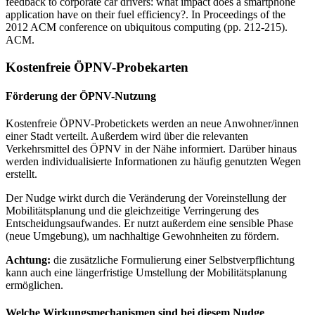
feedback to corporate car drivers: what impact does a smartphone
application have on their fuel efficiency?. In Proceedings of the
2012 ACM conference on ubiquitous computing (pp. 212-215).
ACM.
Kostenfreie ÖPNV-Probekarten
Förderung der ÖPNV-Nutzung
Kostenfreie ÖPNV-Probetickets werden an neue Anwohner/innen
einer Stadt verteilt. Außerdem wird über die relevanten
Verkehrsmittel des ÖPNV in der Nähe informiert. Darüber hinaus
werden individualisierte Informationen zu häufig genutzten Wegen
erstellt.
Der Nudge wirkt durch die Veränderung der Voreinstellung der
Mobilitätsplanung und die gleichzeitige Verringerung des
Entscheidungsaufwandes. Er nutzt außerdem eine sensible Phase
(neue Umgebung), um nachhaltige Gewohnheiten zu fördern.
Achtung:
die zusätzliche Formulierung einer Selbstverpflichtung
kann auch eine längerfristige Umstellung der Mobilitätsplanung
ermöglichen.
Welche Wirkungsmechanismen sind bei diesem Nudge