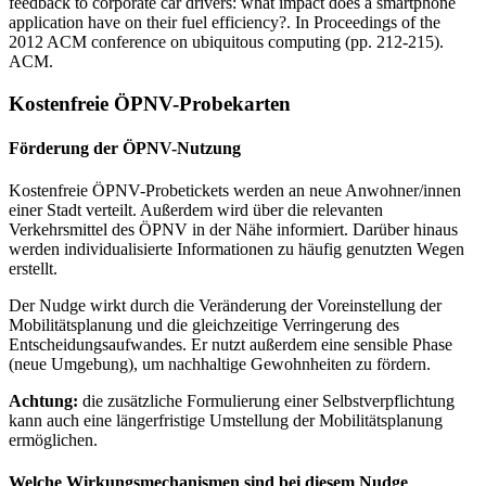
feedback to corporate car drivers: what impact does a smartphone
application have on their fuel efficiency?. In Proceedings of the
2012 ACM conference on ubiquitous computing (pp. 212-215).
ACM.
Kostenfreie ÖPNV-Probekarten
Förderung der ÖPNV-Nutzung
Kostenfreie ÖPNV-Probetickets werden an neue Anwohner/innen
einer Stadt verteilt. Außerdem wird über die relevanten
Verkehrsmittel des ÖPNV in der Nähe informiert. Darüber hinaus
werden individualisierte Informationen zu häufig genutzten Wegen
erstellt.
Der Nudge wirkt durch die Veränderung der Voreinstellung der
Mobilitätsplanung und die gleichzeitige Verringerung des
Entscheidungsaufwandes. Er nutzt außerdem eine sensible Phase
(neue Umgebung), um nachhaltige Gewohnheiten zu fördern.
Achtung:
die zusätzliche Formulierung einer Selbstverpflichtung
kann auch eine längerfristige Umstellung der Mobilitätsplanung
ermöglichen.
Welche Wirkungsmechanismen sind bei diesem Nudge