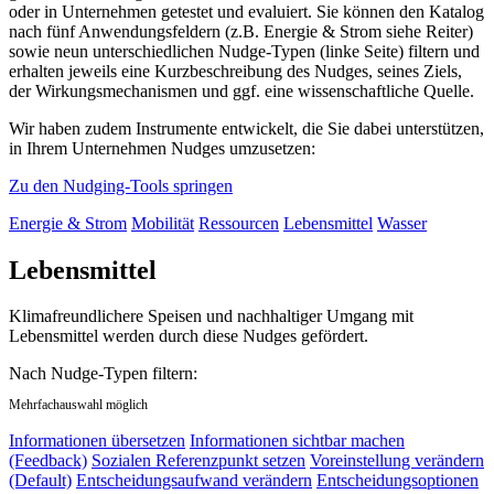
oder in Unternehmen getestet und evaluiert. Sie können den Katalog
nach fünf Anwendungsfeldern (z.B. Energie & Strom siehe Reiter)
sowie neun unterschiedlichen Nudge-Typen (linke Seite) filtern und
erhalten jeweils eine Kurzbeschreibung des Nudges, seines Ziels,
der Wirkungsmechanismen und ggf. eine wissenschaftliche Quelle.
Wir haben zudem Instrumente entwickelt, die Sie dabei unterstützen,
in Ihrem Unternehmen Nudges umzusetzen:
Zu den Nudging-Tools springen
Energie & Strom
Mobilität
Ressourcen
Lebensmittel
Wasser
Lebensmittel
Klimafreundlichere Speisen und nachhaltiger Umgang mit
Lebensmittel werden durch diese Nudges gefördert.
Nach Nudge-Typen filtern:
Mehrfachauswahl möglich
Informationen übersetzen
Informationen sichtbar machen
(Feedback)
Sozialen Referenzpunkt setzen
Voreinstellung verändern
(Default)
Entscheidungsaufwand verändern
Entscheidungsoptionen