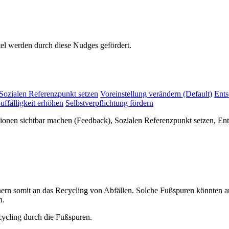
el werden durch diese Nudges gefördert.
Sozialen Referenzpunkt setzen
Voreinstellung verändern (Default)
Ents
uffälligkeit erhöhen
Selbstverpflichtung fördern
tionen sichtbar machen (Feedback), Sozialen Referenzpunkt setzen, En
nern somit an das Recycling von Abfällen. Solche Fußspuren könnten 
n.
cycling durch die Fußspuren.