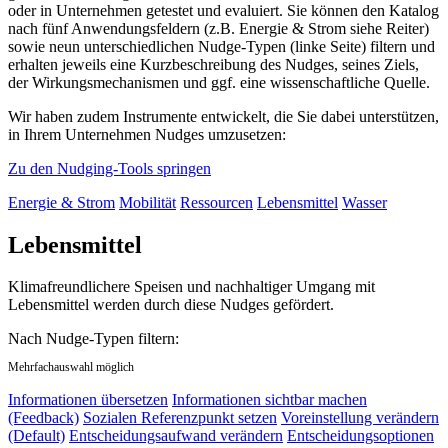
oder in Unternehmen getestet und evaluiert. Sie können den Katalog
nach fünf Anwendungsfeldern (z.B. Energie & Strom siehe Reiter)
sowie neun unterschiedlichen Nudge-Typen (linke Seite) filtern und
erhalten jeweils eine Kurzbeschreibung des Nudges, seines Ziels,
der Wirkungsmechanismen und ggf. eine wissenschaftliche Quelle.
Wir haben zudem Instrumente entwickelt, die Sie dabei unterstützen,
in Ihrem Unternehmen Nudges umzusetzen:
Zu den Nudging-Tools springen
Energie & Strom
Mobilität
Ressourcen
Lebensmittel
Wasser
Lebensmittel
Klimafreundlichere Speisen und nachhaltiger Umgang mit
Lebensmittel werden durch diese Nudges gefördert.
Nach Nudge-Typen filtern:
Mehrfachauswahl möglich
Informationen übersetzen
Informationen sichtbar machen
(Feedback)
Sozialen Referenzpunkt setzen
Voreinstellung verändern
(Default)
Entscheidungsaufwand verändern
Entscheidungsoptionen