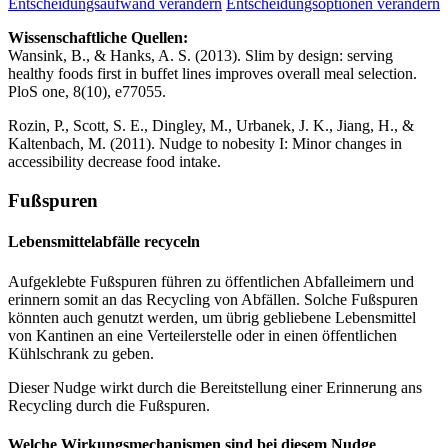
Entscheidungsaufwand verändern
Entscheidungsoptionen verändern
Wissenschaftliche Quellen:
Wansink, B., & Hanks, A. S. (2013). Slim by design: serving
healthy foods first in buffet lines improves overall meal selection.
PloS one, 8(10), e77055.
Rozin, P., Scott, S. E., Dingley, M., Urbanek, J. K., Jiang, H., &
Kaltenbach, M. (2011). Nudge to nobesity I: Minor changes in
accessibility decrease food intake.
Fußspuren
Lebensmittelabfälle recyceln
Aufgeklebte Fußspuren führen zu öffentlichen Abfalleimern und
erinnern somit an das Recycling von Abfällen. Solche Fußspuren
könnten auch genutzt werden, um übrig gebliebene Lebensmittel
von Kantinen an eine Verteilerstelle oder in einen öffentlichen
Kühlschrank zu geben.
Dieser Nudge wirkt durch die Bereitstellung einer Erinnerung ans
Recycling durch die Fußspuren.
Welche Wirkungsmechanismen sind bei diesem Nudge