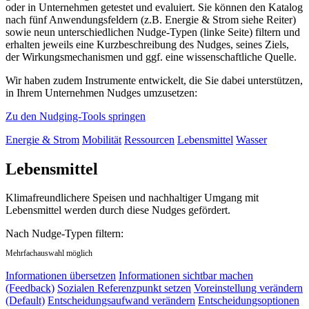
oder in Unternehmen getestet und evaluiert. Sie können den Katalog
nach fünf Anwendungsfeldern (z.B. Energie & Strom siehe Reiter)
sowie neun unterschiedlichen Nudge-Typen (linke Seite) filtern und
erhalten jeweils eine Kurzbeschreibung des Nudges, seines Ziels,
der Wirkungsmechanismen und ggf. eine wissenschaftliche Quelle.
Wir haben zudem Instrumente entwickelt, die Sie dabei unterstützen,
in Ihrem Unternehmen Nudges umzusetzen:
Zu den Nudging-Tools springen
Energie & Strom
Mobilität
Ressourcen
Lebensmittel
Wasser
Lebensmittel
Klimafreundlichere Speisen und nachhaltiger Umgang mit
Lebensmittel werden durch diese Nudges gefördert.
Nach Nudge-Typen filtern:
Mehrfachauswahl möglich
Informationen übersetzen
Informationen sichtbar machen
(Feedback)
Sozialen Referenzpunkt setzen
Voreinstellung verändern
(Default)
Entscheidungsaufwand verändern
Entscheidungsoptionen