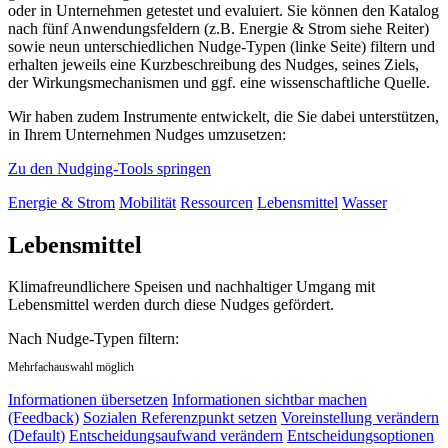
oder in Unternehmen getestet und evaluiert. Sie können den Katalog
nach fünf Anwendungsfeldern (z.B. Energie & Strom siehe Reiter)
sowie neun unterschiedlichen Nudge-Typen (linke Seite) filtern und
erhalten jeweils eine Kurzbeschreibung des Nudges, seines Ziels,
der Wirkungsmechanismen und ggf. eine wissenschaftliche Quelle.
Wir haben zudem Instrumente entwickelt, die Sie dabei unterstützen,
in Ihrem Unternehmen Nudges umzusetzen:
Zu den Nudging-Tools springen
Energie & Strom
Mobilität
Ressourcen
Lebensmittel
Wasser
Lebensmittel
Klimafreundlichere Speisen und nachhaltiger Umgang mit
Lebensmittel werden durch diese Nudges gefördert.
Nach Nudge-Typen filtern:
Mehrfachauswahl möglich
Informationen übersetzen
Informationen sichtbar machen
(Feedback)
Sozialen Referenzpunkt setzen
Voreinstellung verändern
(Default)
Entscheidungsaufwand verändern
Entscheidungsoptionen