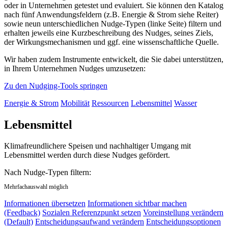
oder in Unternehmen getestet und evaluiert. Sie können den Katalog
nach fünf Anwendungsfeldern (z.B. Energie & Strom siehe Reiter)
sowie neun unterschiedlichen Nudge-Typen (linke Seite) filtern und
erhalten jeweils eine Kurzbeschreibung des Nudges, seines Ziels,
der Wirkungsmechanismen und ggf. eine wissenschaftliche Quelle.
Wir haben zudem Instrumente entwickelt, die Sie dabei unterstützen,
in Ihrem Unternehmen Nudges umzusetzen:
Zu den Nudging-Tools springen
Energie & Strom
Mobilität
Ressourcen
Lebensmittel
Wasser
Lebensmittel
Klimafreundlichere Speisen und nachhaltiger Umgang mit
Lebensmittel werden durch diese Nudges gefördert.
Nach Nudge-Typen filtern:
Mehrfachauswahl möglich
Informationen übersetzen
Informationen sichtbar machen
(Feedback)
Sozialen Referenzpunkt setzen
Voreinstellung verändern
(Default)
Entscheidungsaufwand verändern
Entscheidungsoptionen