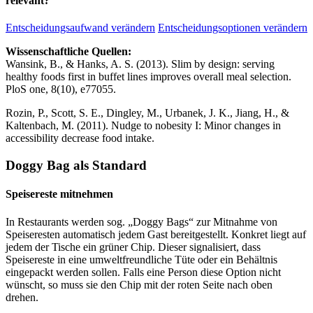
relevant?
Entscheidungsaufwand verändern
Entscheidungsoptionen verändern
Wissenschaftliche Quellen:
Wansink, B., & Hanks, A. S. (2013). Slim by design: serving
healthy foods first in buffet lines improves overall meal selection.
PloS one, 8(10), e77055.
Rozin, P., Scott, S. E., Dingley, M., Urbanek, J. K., Jiang, H., &
Kaltenbach, M. (2011). Nudge to nobesity I: Minor changes in
accessibility decrease food intake.
Doggy Bag als Standard
Speisereste mitnehmen
In Restaurants werden sog. „Doggy Bags“ zur Mitnahme von
Speiseresten automatisch jedem Gast bereitgestellt. Konkret liegt auf
jedem der Tische ein grüner Chip. Dieser signalisiert, dass
Speisereste in eine umweltfreundliche Tüte oder ein Behältnis
eingepackt werden sollen. Falls eine Person diese Option nicht
wünscht, so muss sie den Chip mit der roten Seite nach oben
drehen.