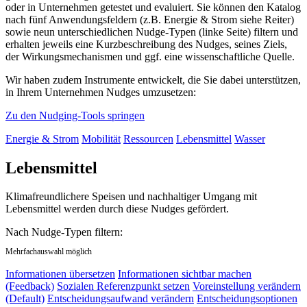
oder in Unternehmen getestet und evaluiert. Sie können den Katalog
nach fünf Anwendungsfeldern (z.B. Energie & Strom siehe Reiter)
sowie neun unterschiedlichen Nudge-Typen (linke Seite) filtern und
erhalten jeweils eine Kurzbeschreibung des Nudges, seines Ziels,
der Wirkungsmechanismen und ggf. eine wissenschaftliche Quelle.
Wir haben zudem Instrumente entwickelt, die Sie dabei unterstützen,
in Ihrem Unternehmen Nudges umzusetzen:
Zu den Nudging-Tools springen
Energie & Strom
Mobilität
Ressourcen
Lebensmittel
Wasser
Lebensmittel
Klimafreundlichere Speisen und nachhaltiger Umgang mit
Lebensmittel werden durch diese Nudges gefördert.
Nach Nudge-Typen filtern:
Mehrfachauswahl möglich
Informationen übersetzen
Informationen sichtbar machen
(Feedback)
Sozialen Referenzpunkt setzen
Voreinstellung verändern
(Default)
Entscheidungsaufwand verändern
Entscheidungsoptionen