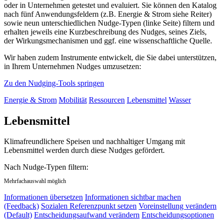
oder in Unternehmen getestet und evaluiert. Sie können den Katalog
nach fünf Anwendungsfeldern (z.B. Energie & Strom siehe Reiter)
sowie neun unterschiedlichen Nudge-Typen (linke Seite) filtern und
erhalten jeweils eine Kurzbeschreibung des Nudges, seines Ziels,
der Wirkungsmechanismen und ggf. eine wissenschaftliche Quelle.
Wir haben zudem Instrumente entwickelt, die Sie dabei unterstützen,
in Ihrem Unternehmen Nudges umzusetzen:
Zu den Nudging-Tools springen
Energie & Strom
Mobilität
Ressourcen
Lebensmittel
Wasser
Lebensmittel
Klimafreundlichere Speisen und nachhaltiger Umgang mit
Lebensmittel werden durch diese Nudges gefördert.
Nach Nudge-Typen filtern:
Mehrfachauswahl möglich
Informationen übersetzen
Informationen sichtbar machen
(Feedback)
Sozialen Referenzpunkt setzen
Voreinstellung verändern
(Default)
Entscheidungsaufwand verändern
Entscheidungsoptionen