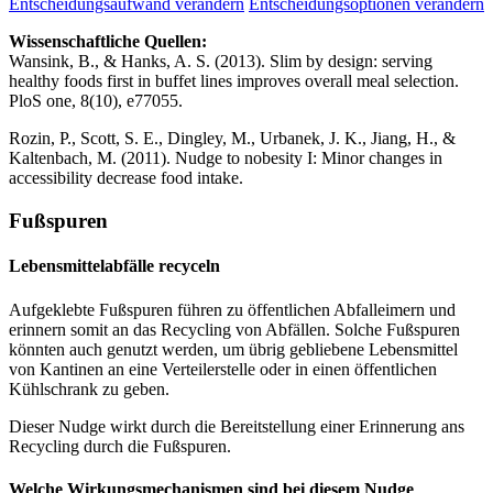
Entscheidungsaufwand verändern
Entscheidungsoptionen verändern
Wissenschaftliche Quellen:
Wansink, B., & Hanks, A. S. (2013). Slim by design: serving
healthy foods first in buffet lines improves overall meal selection.
PloS one, 8(10), e77055.
Rozin, P., Scott, S. E., Dingley, M., Urbanek, J. K., Jiang, H., &
Kaltenbach, M. (2011). Nudge to nobesity I: Minor changes in
accessibility decrease food intake.
Fußspuren
Lebensmittelabfälle recyceln
Aufgeklebte Fußspuren führen zu öffentlichen Abfalleimern und
erinnern somit an das Recycling von Abfällen. Solche Fußspuren
könnten auch genutzt werden, um übrig gebliebene Lebensmittel
von Kantinen an eine Verteilerstelle oder in einen öffentlichen
Kühlschrank zu geben.
Dieser Nudge wirkt durch die Bereitstellung einer Erinnerung ans
Recycling durch die Fußspuren.
Welche Wirkungsmechanismen sind bei diesem Nudge