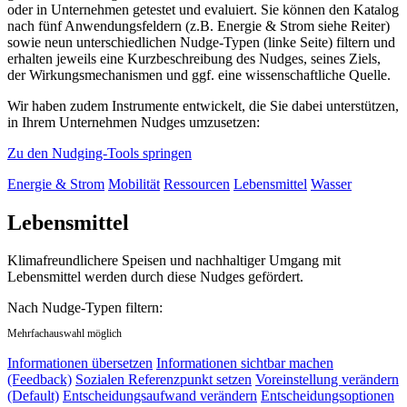
oder in Unternehmen getestet und evaluiert. Sie können den Katalog
nach fünf Anwendungsfeldern (z.B. Energie & Strom siehe Reiter)
sowie neun unterschiedlichen Nudge-Typen (linke Seite) filtern und
erhalten jeweils eine Kurzbeschreibung des Nudges, seines Ziels,
der Wirkungsmechanismen und ggf. eine wissenschaftliche Quelle.
Wir haben zudem Instrumente entwickelt, die Sie dabei unterstützen,
in Ihrem Unternehmen Nudges umzusetzen:
Zu den Nudging-Tools springen
Energie & Strom
Mobilität
Ressourcen
Lebensmittel
Wasser
Lebensmittel
Klimafreundlichere Speisen und nachhaltiger Umgang mit
Lebensmittel werden durch diese Nudges gefördert.
Nach Nudge-Typen filtern:
Mehrfachauswahl möglich
Informationen übersetzen
Informationen sichtbar machen
(Feedback)
Sozialen Referenzpunkt setzen
Voreinstellung verändern
(Default)
Entscheidungsaufwand verändern
Entscheidungsoptionen