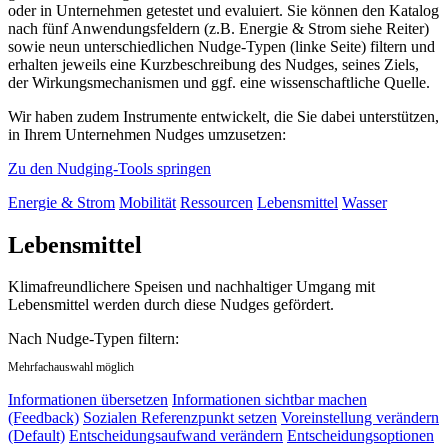
oder in Unternehmen getestet und evaluiert. Sie können den Katalog
nach fünf Anwendungsfeldern (z.B. Energie & Strom siehe Reiter)
sowie neun unterschiedlichen Nudge-Typen (linke Seite) filtern und
erhalten jeweils eine Kurzbeschreibung des Nudges, seines Ziels,
der Wirkungsmechanismen und ggf. eine wissenschaftliche Quelle.
Wir haben zudem Instrumente entwickelt, die Sie dabei unterstützen,
in Ihrem Unternehmen Nudges umzusetzen:
Zu den Nudging-Tools springen
Energie & Strom
Mobilität
Ressourcen
Lebensmittel
Wasser
Lebensmittel
Klimafreundlichere Speisen und nachhaltiger Umgang mit
Lebensmittel werden durch diese Nudges gefördert.
Nach Nudge-Typen filtern:
Mehrfachauswahl möglich
Informationen übersetzen
Informationen sichtbar machen
(Feedback)
Sozialen Referenzpunkt setzen
Voreinstellung verändern
(Default)
Entscheidungsaufwand verändern
Entscheidungsoptionen