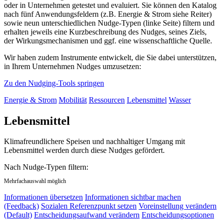
oder in Unternehmen getestet und evaluiert. Sie können den Katalog
nach fünf Anwendungsfeldern (z.B. Energie & Strom siehe Reiter)
sowie neun unterschiedlichen Nudge-Typen (linke Seite) filtern und
erhalten jeweils eine Kurzbeschreibung des Nudges, seines Ziels,
der Wirkungsmechanismen und ggf. eine wissenschaftliche Quelle.
Wir haben zudem Instrumente entwickelt, die Sie dabei unterstützen,
in Ihrem Unternehmen Nudges umzusetzen:
Zu den Nudging-Tools springen
Energie & Strom
Mobilität
Ressourcen
Lebensmittel
Wasser
Lebensmittel
Klimafreundlichere Speisen und nachhaltiger Umgang mit
Lebensmittel werden durch diese Nudges gefördert.
Nach Nudge-Typen filtern:
Mehrfachauswahl möglich
Informationen übersetzen
Informationen sichtbar machen
(Feedback)
Sozialen Referenzpunkt setzen
Voreinstellung verändern
(Default)
Entscheidungsaufwand verändern
Entscheidungsoptionen