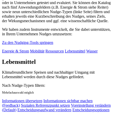
oder in Unternehmen getestet und evaluiert. Sie können den Katalog
nach fünf Anwendungsfeldern (z.B. Energie & Strom siehe Reiter)
sowie neun unterschiedlichen Nudge-Typen (linke Seite) filtern und
erhalten jeweils eine Kurzbeschreibung des Nudges, seines Ziels,
der Wirkungsmechanismen und ggf. eine wissenschaftliche Quelle.
Wir haben zudem Instrumente entwickelt, die Sie dabei unterstützen,
in Ihrem Unternehmen Nudges umzusetzen:
Zu den Nudging-Tools springen
Energie & Strom
Mobilität
Ressourcen
Lebensmittel
Wasser
Lebensmittel
Klimafreundlichere Speisen und nachhaltiger Umgang mit
Lebensmittel werden durch diese Nudges gefördert.
Nach Nudge-Typen filtern:
Mehrfachauswahl möglich
Informationen übersetzen
Informationen sichtbar machen
(Feedback)
Sozialen Referenzpunkt setzen
Voreinstellung verändern
(Default)
Entscheidungsaufwand verändern
Entscheidungsoptionen