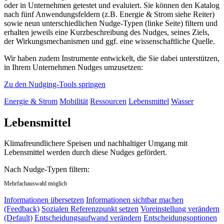
oder in Unternehmen getestet und evaluiert. Sie können den Katalog
nach fünf Anwendungsfeldern (z.B. Energie & Strom siehe Reiter)
sowie neun unterschiedlichen Nudge-Typen (linke Seite) filtern und
erhalten jeweils eine Kurzbeschreibung des Nudges, seines Ziels,
der Wirkungsmechanismen und ggf. eine wissenschaftliche Quelle.
Wir haben zudem Instrumente entwickelt, die Sie dabei unterstützen,
in Ihrem Unternehmen Nudges umzusetzen:
Zu den Nudging-Tools springen
Energie & Strom
Mobilität
Ressourcen
Lebensmittel
Wasser
Lebensmittel
Klimafreundlichere Speisen und nachhaltiger Umgang mit
Lebensmittel werden durch diese Nudges gefördert.
Nach Nudge-Typen filtern:
Mehrfachauswahl möglich
Informationen übersetzen
Informationen sichtbar machen
(Feedback)
Sozialen Referenzpunkt setzen
Voreinstellung verändern
(Default)
Entscheidungsaufwand verändern
Entscheidungsoptionen