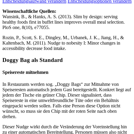
Entscheidungsaufwand verändern
Entscheidungsoptionen verändern
Wissenschaftliche Quellen:
Wansink, B., & Hanks, A. S. (2013). Slim by design: serving
healthy foods first in buffet lines improves overall meal selection.
PloS one, 8(10), e77055.
Rozin, P., Scott, S. E., Dingley, M., Urbanek, J. K., Jiang, H., &
Kaltenbach, M. (2011). Nudge to nobesity I: Minor changes in
accessibility decrease food intake.
Doggy Bag als Standard
Speisereste mitnehmen
In Restaurants werden sog. „Doggy Bags“ zur Mitnahme von
Speiseresten automatisch jedem Gast bereitgestellt. Konkret liegt auf
jedem der Tische ein grüner Chip. Dieser signalisiert, dass
Speisereste in eine umweltfreundliche Tüte oder ein Behältnis
eingepackt werden sollen. Falls eine Person diese Option nicht
wünscht, so muss sie den Chip mit der roten Seite nach oben
drehen.
Dieser Nudge wirkt durch die Veränderung der Voreinstellung hin
zu einer automatischen Bereitstellung. Personen müssen also nicht