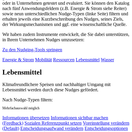
oder in Unternehmen getestet und evaluiert. Sie können den Katalog
nach fünf Anwendungsfeldern (z.B. Energie & Strom siehe Reiter)
sowie neun unterschiedlichen Nudge-Typen (linke Seite) filtern und
erhalten jeweils eine Kurzbeschreibung des Nudges, seines Ziels,
der Wirkungsmechanismen und ggf. eine wissenschaftliche Quelle.
Wir haben zudem Instrumente entwickelt, die Sie dabei unterstützen,
in Ihrem Unternehmen Nudges umzusetzen:
Zu den Nudging-Tools springen
Energie & Strom
Mobilität
Ressourcen
Lebensmittel
Wasser
Lebensmittel
Klimafreundlichere Speisen und nachhaltiger Umgang mit
Lebensmittel werden durch diese Nudges gefördert.
Nach Nudge-Typen filtern:
Mehrfachauswahl möglich
Informationen übersetzen
Informationen sichtbar machen
(Feedback)
Sozialen Referenzpunkt setzen
Voreinstellung verändern
(Default)
Entscheidungsaufwand verändern
Entscheidungsoptionen