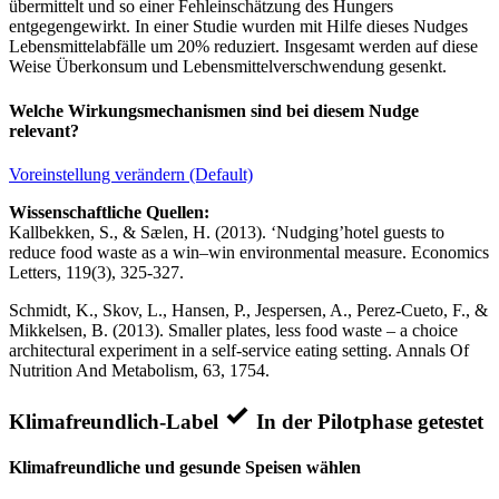
übermittelt und so einer Fehleinschätzung des Hungers
entgegengewirkt. In einer Studie wurden mit Hilfe dieses Nudges
Lebensmittelabfälle um 20% reduziert. Insgesamt werden auf diese
Weise Überkonsum und Lebensmittelverschwendung gesenkt.
Welche Wirkungsmechanismen sind bei diesem Nudge
relevant?
Voreinstellung verändern (Default)
Wissenschaftliche Quellen:
Kallbekken, S., & Sælen, H. (2013). ‘Nudging’hotel guests to
reduce food waste as a win–win environmental measure. Economics
Letters, 119(3), 325-327.
Schmidt, K., Skov, L., Hansen, P., Jespersen, A., Perez-Cueto, F., &
Mikkelsen, B. (2013). Smaller plates, less food waste – a choice
architectural experiment in a self-service eating setting. Annals Of
Nutrition And Metabolism, 63, 1754.
Klimafreundlich-Label
In der Pilotphase getestet
Klimafreundliche und gesunde Speisen wählen