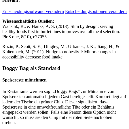
relevant?
Entscheidungsaufwand verändern
Entscheidungsoptionen verändern
Wissenschaftliche Quellen:
Wansink, B., & Hanks, A. S. (2013). Slim by design: serving
healthy foods first in buffet lines improves overall meal selection.
PloS one, 8(10), e77055.
Rozin, P., Scott, S. E., Dingley, M., Urbanek, J. K., Jiang, H., &
Kaltenbach, M. (2011). Nudge to nobesity I: Minor changes in
accessibility decrease food intake.
Doggy Bag als Standard
Speisereste mitnehmen
In Restaurants werden sog. „Doggy Bags“ zur Mitnahme von
Speiseresten automatisch jedem Gast bereitgestellt. Konkret liegt auf
jedem der Tische ein grüner Chip. Dieser signalisiert, dass
Speisereste in eine umweltfreundliche Tüte oder ein Behältnis
eingepackt werden sollen. Falls eine Person diese Option nicht
wünscht, so muss sie den Chip mit der roten Seite nach oben
drehen.