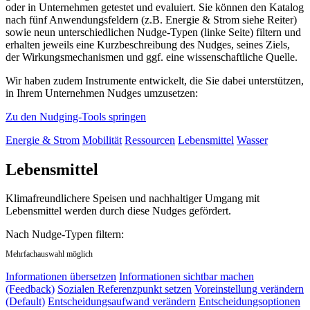
oder in Unternehmen getestet und evaluiert. Sie können den Katalog
nach fünf Anwendungsfeldern (z.B. Energie & Strom siehe Reiter)
sowie neun unterschiedlichen Nudge-Typen (linke Seite) filtern und
erhalten jeweils eine Kurzbeschreibung des Nudges, seines Ziels,
der Wirkungsmechanismen und ggf. eine wissenschaftliche Quelle.
Wir haben zudem Instrumente entwickelt, die Sie dabei unterstützen,
in Ihrem Unternehmen Nudges umzusetzen:
Zu den Nudging-Tools springen
Energie & Strom
Mobilität
Ressourcen
Lebensmittel
Wasser
Lebensmittel
Klimafreundlichere Speisen und nachhaltiger Umgang mit
Lebensmittel werden durch diese Nudges gefördert.
Nach Nudge-Typen filtern:
Mehrfachauswahl möglich
Informationen übersetzen
Informationen sichtbar machen
(Feedback)
Sozialen Referenzpunkt setzen
Voreinstellung verändern
(Default)
Entscheidungsaufwand verändern
Entscheidungsoptionen