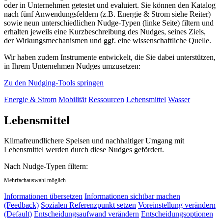
oder in Unternehmen getestet und evaluiert. Sie können den Katalog
nach fünf Anwendungsfeldern (z.B. Energie & Strom siehe Reiter)
sowie neun unterschiedlichen Nudge-Typen (linke Seite) filtern und
erhalten jeweils eine Kurzbeschreibung des Nudges, seines Ziels,
der Wirkungsmechanismen und ggf. eine wissenschaftliche Quelle.
Wir haben zudem Instrumente entwickelt, die Sie dabei unterstützen,
in Ihrem Unternehmen Nudges umzusetzen:
Zu den Nudging-Tools springen
Energie & Strom
Mobilität
Ressourcen
Lebensmittel
Wasser
Lebensmittel
Klimafreundlichere Speisen und nachhaltiger Umgang mit
Lebensmittel werden durch diese Nudges gefördert.
Nach Nudge-Typen filtern:
Mehrfachauswahl möglich
Informationen übersetzen
Informationen sichtbar machen
(Feedback)
Sozialen Referenzpunkt setzen
Voreinstellung verändern
(Default)
Entscheidungsaufwand verändern
Entscheidungsoptionen