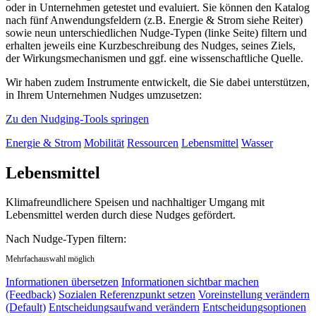
oder in Unternehmen getestet und evaluiert. Sie können den Katalog
nach fünf Anwendungsfeldern (z.B. Energie & Strom siehe Reiter)
sowie neun unterschiedlichen Nudge-Typen (linke Seite) filtern und
erhalten jeweils eine Kurzbeschreibung des Nudges, seines Ziels,
der Wirkungsmechanismen und ggf. eine wissenschaftliche Quelle.
Wir haben zudem Instrumente entwickelt, die Sie dabei unterstützen,
in Ihrem Unternehmen Nudges umzusetzen:
Zu den Nudging-Tools springen
Energie & Strom
Mobilität
Ressourcen
Lebensmittel
Wasser
Lebensmittel
Klimafreundlichere Speisen und nachhaltiger Umgang mit
Lebensmittel werden durch diese Nudges gefördert.
Nach Nudge-Typen filtern:
Mehrfachauswahl möglich
Informationen übersetzen
Informationen sichtbar machen
(Feedback)
Sozialen Referenzpunkt setzen
Voreinstellung verändern
(Default)
Entscheidungsaufwand verändern
Entscheidungsoptionen