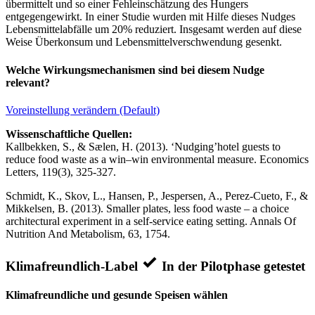
übermittelt und so einer Fehleinschätzung des Hungers
entgegengewirkt. In einer Studie wurden mit Hilfe dieses Nudges
Lebensmittelabfälle um 20% reduziert. Insgesamt werden auf diese
Weise Überkonsum und Lebensmittelverschwendung gesenkt.
Welche Wirkungsmechanismen sind bei diesem Nudge
relevant?
Voreinstellung verändern (Default)
Wissenschaftliche Quellen:
Kallbekken, S., & Sælen, H. (2013). ‘Nudging’hotel guests to
reduce food waste as a win–win environmental measure. Economics
Letters, 119(3), 325-327.
Schmidt, K., Skov, L., Hansen, P., Jespersen, A., Perez-Cueto, F., &
Mikkelsen, B. (2013). Smaller plates, less food waste – a choice
architectural experiment in a self-service eating setting. Annals Of
Nutrition And Metabolism, 63, 1754.
Klimafreundlich-Label
In der Pilotphase getestet
Klimafreundliche und gesunde Speisen wählen