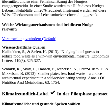
übermittelt und so einer Fehleinschätzung des Hungers
entgegengewirkt. In einer Studie wurden mit Hilfe dieses Nudges
Lebensmittelabfälle um 20% reduziert. Insgesamt werden auf diese
Weise Überkonsum und Lebensmittelverschwendung gesenkt.
Welche Wirkungsmechanismen sind bei diesem Nudge
relevant?
Voreinstellung verändern (Default)
Wissenschaftliche Quellen:
Kallbekken, S., & Sælen, H. (2013). ‘Nudging’hotel guests to
reduce food waste as a win–win environmental measure. Economics
Letters, 119(3), 325-327.
Schmidt, K., Skov, L., Hansen, P., Jespersen, A., Perez-Cueto, F., &
Mikkelsen, B. (2013). Smaller plates, less food waste – a choice
architectural experiment in a self-service eating setting. Annals Of
Nutrition And Metabolism, 63, 1754.
Klimafreundlich-Label
In der Pilotphase getestet
Klimafreundliche und gesunde Speisen wählen