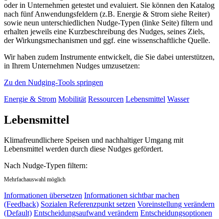
oder in Unternehmen getestet und evaluiert. Sie können den Katalog
nach fünf Anwendungsfeldern (z.B. Energie & Strom siehe Reiter)
sowie neun unterschiedlichen Nudge-Typen (linke Seite) filtern und
erhalten jeweils eine Kurzbeschreibung des Nudges, seines Ziels,
der Wirkungsmechanismen und ggf. eine wissenschaftliche Quelle.
Wir haben zudem Instrumente entwickelt, die Sie dabei unterstützen,
in Ihrem Unternehmen Nudges umzusetzen:
Zu den Nudging-Tools springen
Energie & Strom
Mobilität
Ressourcen
Lebensmittel
Wasser
Lebensmittel
Klimafreundlichere Speisen und nachhaltiger Umgang mit
Lebensmittel werden durch diese Nudges gefördert.
Nach Nudge-Typen filtern:
Mehrfachauswahl möglich
Informationen übersetzen
Informationen sichtbar machen
(Feedback)
Sozialen Referenzpunkt setzen
Voreinstellung verändern
(Default)
Entscheidungsaufwand verändern
Entscheidungsoptionen