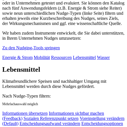
oder in Unternehmen getestet und evaluiert. Sie können den Katalog
nach fünf Anwendungsfeldern (z.B. Energie & Strom siehe Reiter)
sowie neun unterschiedlichen Nudge-Typen (linke Seite) filtern und
erhalten jeweils eine Kurzbeschreibung des Nudges, seines Ziels,
der Wirkungsmechanismen und ggf. eine wissenschaftliche Quelle.
Wir haben zudem Instrumente entwickelt, die Sie dabei unterstützen,
in Ihrem Unternehmen Nudges umzusetzen:
Zu den Nudging-Tools springen
Energie & Strom
Mobilität
Ressourcen
Lebensmittel
Wasser
Lebensmittel
Klimafreundlichere Speisen und nachhaltiger Umgang mit
Lebensmittel werden durch diese Nudges gefördert.
Nach Nudge-Typen filtern:
Mehrfachauswahl möglich
Informationen übersetzen
Informationen sichtbar machen
(Feedback)
Sozialen Referenzpunkt setzen
Voreinstellung verändern
(Default)
Entscheidungsaufwand verändern
Entscheidungsoptionen