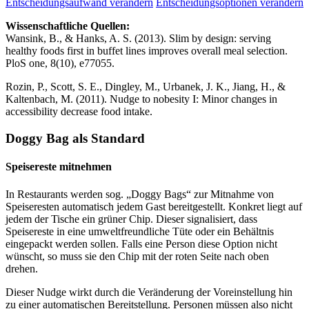
Entscheidungsaufwand verändern
Entscheidungsoptionen verändern
Wissenschaftliche Quellen:
Wansink, B., & Hanks, A. S. (2013). Slim by design: serving
healthy foods first in buffet lines improves overall meal selection.
PloS one, 8(10), e77055.
Rozin, P., Scott, S. E., Dingley, M., Urbanek, J. K., Jiang, H., &
Kaltenbach, M. (2011). Nudge to nobesity I: Minor changes in
accessibility decrease food intake.
Doggy Bag als Standard
Speisereste mitnehmen
In Restaurants werden sog. „Doggy Bags“ zur Mitnahme von
Speiseresten automatisch jedem Gast bereitgestellt. Konkret liegt auf
jedem der Tische ein grüner Chip. Dieser signalisiert, dass
Speisereste in eine umweltfreundliche Tüte oder ein Behältnis
eingepackt werden sollen. Falls eine Person diese Option nicht
wünscht, so muss sie den Chip mit der roten Seite nach oben
drehen.
Dieser Nudge wirkt durch die Veränderung der Voreinstellung hin
zu einer automatischen Bereitstellung. Personen müssen also nicht