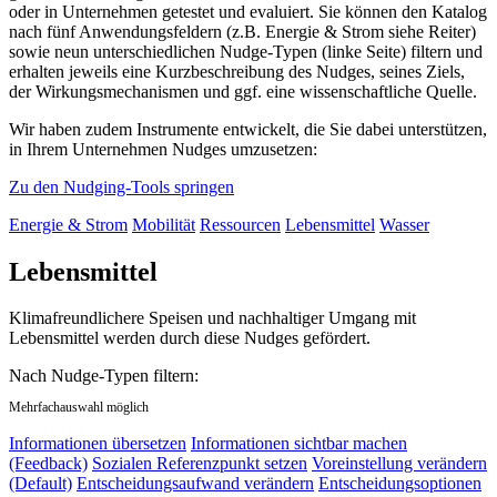
oder in Unternehmen getestet und evaluiert. Sie können den Katalog
nach fünf Anwendungsfeldern (z.B. Energie & Strom siehe Reiter)
sowie neun unterschiedlichen Nudge-Typen (linke Seite) filtern und
erhalten jeweils eine Kurzbeschreibung des Nudges, seines Ziels,
der Wirkungsmechanismen und ggf. eine wissenschaftliche Quelle.
Wir haben zudem Instrumente entwickelt, die Sie dabei unterstützen,
in Ihrem Unternehmen Nudges umzusetzen:
Zu den Nudging-Tools springen
Energie & Strom
Mobilität
Ressourcen
Lebensmittel
Wasser
Lebensmittel
Klimafreundlichere Speisen und nachhaltiger Umgang mit
Lebensmittel werden durch diese Nudges gefördert.
Nach Nudge-Typen filtern:
Mehrfachauswahl möglich
Informationen übersetzen
Informationen sichtbar machen
(Feedback)
Sozialen Referenzpunkt setzen
Voreinstellung verändern
(Default)
Entscheidungsaufwand verändern
Entscheidungsoptionen