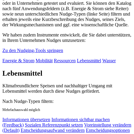
oder in Unternehmen getestet und evaluiert. Sie können den Katalog
nach fünf Anwendungsfeldern (z.B. Energie & Strom siehe Reiter)
sowie neun unterschiedlichen Nudge-Typen (linke Seite) filtern und
erhalten jeweils eine Kurzbeschreibung des Nudges, seines Ziels,
der Wirkungsmechanismen und ggf. eine wissenschaftliche Quelle.
Wir haben zudem Instrumente entwickelt, die Sie dabei unterstützen,
in Ihrem Unternehmen Nudges umzusetzen:
Zu den Nudging-Tools springen
Energie & Strom
Mobilität
Ressourcen
Lebensmittel
Wasser
Lebensmittel
Klimafreundlichere Speisen und nachhaltiger Umgang mit
Lebensmittel werden durch diese Nudges gefördert.
Nach Nudge-Typen filtern:
Mehrfachauswahl möglich
Informationen übersetzen
Informationen sichtbar machen
(Feedback)
Sozialen Referenzpunkt setzen
Voreinstellung verändern
(Default)
Entscheidungsaufwand verändern
Entscheidungsoptionen