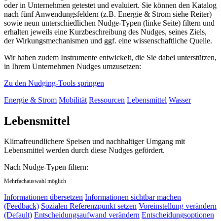
oder in Unternehmen getestet und evaluiert. Sie können den Katalog
nach fünf Anwendungsfeldern (z.B. Energie & Strom siehe Reiter)
sowie neun unterschiedlichen Nudge-Typen (linke Seite) filtern und
erhalten jeweils eine Kurzbeschreibung des Nudges, seines Ziels,
der Wirkungsmechanismen und ggf. eine wissenschaftliche Quelle.
Wir haben zudem Instrumente entwickelt, die Sie dabei unterstützen,
in Ihrem Unternehmen Nudges umzusetzen:
Zu den Nudging-Tools springen
Energie & Strom
Mobilität
Ressourcen
Lebensmittel
Wasser
Lebensmittel
Klimafreundlichere Speisen und nachhaltiger Umgang mit
Lebensmittel werden durch diese Nudges gefördert.
Nach Nudge-Typen filtern:
Mehrfachauswahl möglich
Informationen übersetzen
Informationen sichtbar machen
(Feedback)
Sozialen Referenzpunkt setzen
Voreinstellung verändern
(Default)
Entscheidungsaufwand verändern
Entscheidungsoptionen