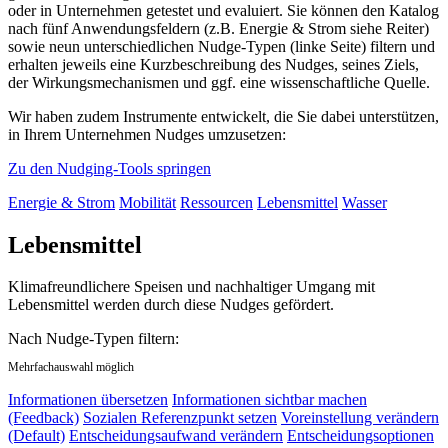
oder in Unternehmen getestet und evaluiert. Sie können den Katalog
nach fünf Anwendungsfeldern (z.B. Energie & Strom siehe Reiter)
sowie neun unterschiedlichen Nudge-Typen (linke Seite) filtern und
erhalten jeweils eine Kurzbeschreibung des Nudges, seines Ziels,
der Wirkungsmechanismen und ggf. eine wissenschaftliche Quelle.
Wir haben zudem Instrumente entwickelt, die Sie dabei unterstützen,
in Ihrem Unternehmen Nudges umzusetzen:
Zu den Nudging-Tools springen
Energie & Strom
Mobilität
Ressourcen
Lebensmittel
Wasser
Lebensmittel
Klimafreundlichere Speisen und nachhaltiger Umgang mit
Lebensmittel werden durch diese Nudges gefördert.
Nach Nudge-Typen filtern:
Mehrfachauswahl möglich
Informationen übersetzen
Informationen sichtbar machen
(Feedback)
Sozialen Referenzpunkt setzen
Voreinstellung verändern
(Default)
Entscheidungsaufwand verändern
Entscheidungsoptionen