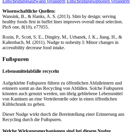
Entscheidungsaufwand verändern
Entscheidungsoptionen verändern
Wissenschaftliche Quellen:
Wansink, B., & Hanks, A. S. (2013). Slim by design: serving
healthy foods first in buffet lines improves overall meal selection.
PloS one, 8(10), e77055.
Rozin, P., Scott, S. E., Dingley, M., Urbanek, J. K., Jiang, H., &
Kaltenbach, M. (2011). Nudge to nobesity I: Minor changes in
accessibility decrease food intake.
Fußspuren
Lebensmittelabfälle recyceln
Aufgeklebte Fußspuren führen zu öffentlichen Abfalleimern und
erinnern somit an das Recycling von Abfällen. Solche Fußspuren
könnten auch genutzt werden, um übrig gebliebene Lebensmittel
von Kantinen an eine Verteilerstelle oder in einen öffentlichen
Kühlschrank zu geben.
Dieser Nudge wirkt durch die Bereitstellung einer Erinnerung ans
Recycling durch die Fußspuren.
Welche Wirkungsmechanismen sind bei diesem Nudge