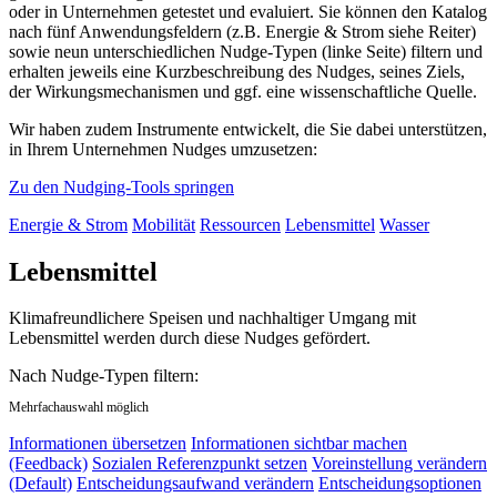
oder in Unternehmen getestet und evaluiert. Sie können den Katalog
nach fünf Anwendungsfeldern (z.B. Energie & Strom siehe Reiter)
sowie neun unterschiedlichen Nudge-Typen (linke Seite) filtern und
erhalten jeweils eine Kurzbeschreibung des Nudges, seines Ziels,
der Wirkungsmechanismen und ggf. eine wissenschaftliche Quelle.
Wir haben zudem Instrumente entwickelt, die Sie dabei unterstützen,
in Ihrem Unternehmen Nudges umzusetzen:
Zu den Nudging-Tools springen
Energie & Strom
Mobilität
Ressourcen
Lebensmittel
Wasser
Lebensmittel
Klimafreundlichere Speisen und nachhaltiger Umgang mit
Lebensmittel werden durch diese Nudges gefördert.
Nach Nudge-Typen filtern:
Mehrfachauswahl möglich
Informationen übersetzen
Informationen sichtbar machen
(Feedback)
Sozialen Referenzpunkt setzen
Voreinstellung verändern
(Default)
Entscheidungsaufwand verändern
Entscheidungsoptionen