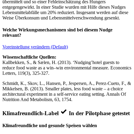
übermittelt und so einer Fehleinschätzung des Hungers
entgegengewirkt. In einer Studie wurden mit Hilfe dieses Nudges
Lebensmittelabfälle um 20% reduziert. Insgesamt werden auf diese
Weise Überkonsum und Lebensmittelverschwendung gesenkt.
Welche Wirkungsmechanismen sind bei diesem Nudge
relevant?
Voreinstellung verändern (Default)
Wissenschaftliche Quellen:
Kallbekken, S., & Sælen, H. (2013). ‘Nudging’hotel guests to
reduce food waste as a win–win environmental measure. Economics
Letters, 119(3), 325-327.
Schmidt, K., Skov, L., Hansen, P., Jespersen, A., Perez-Cueto, F., &
Mikkelsen, B. (2013). Smaller plates, less food waste – a choice
architectural experiment in a self-service eating setting. Annals Of
Nutrition And Metabolism, 63, 1754.
Klimafreundlich-Label
In der Pilotphase getestet
Klimafreundliche und gesunde Speisen wählen