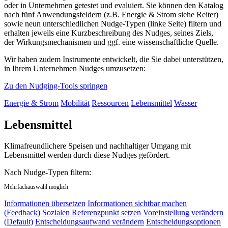
oder in Unternehmen getestet und evaluiert. Sie können den Katalog
nach fünf Anwendungsfeldern (z.B. Energie & Strom siehe Reiter)
sowie neun unterschiedlichen Nudge-Typen (linke Seite) filtern und
erhalten jeweils eine Kurzbeschreibung des Nudges, seines Ziels,
der Wirkungsmechanismen und ggf. eine wissenschaftliche Quelle.
Wir haben zudem Instrumente entwickelt, die Sie dabei unterstützen,
in Ihrem Unternehmen Nudges umzusetzen:
Zu den Nudging-Tools springen
Energie & Strom
Mobilität
Ressourcen
Lebensmittel
Wasser
Lebensmittel
Klimafreundlichere Speisen und nachhaltiger Umgang mit
Lebensmittel werden durch diese Nudges gefördert.
Nach Nudge-Typen filtern:
Mehrfachauswahl möglich
Informationen übersetzen
Informationen sichtbar machen
(Feedback)
Sozialen Referenzpunkt setzen
Voreinstellung verändern
(Default)
Entscheidungsaufwand verändern
Entscheidungsoptionen