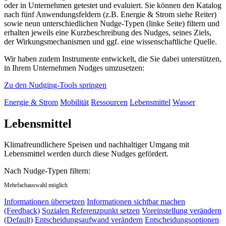
oder in Unternehmen getestet und evaluiert. Sie können den Katalog
nach fünf Anwendungsfeldern (z.B. Energie & Strom siehe Reiter)
sowie neun unterschiedlichen Nudge-Typen (linke Seite) filtern und
erhalten jeweils eine Kurzbeschreibung des Nudges, seines Ziels,
der Wirkungsmechanismen und ggf. eine wissenschaftliche Quelle.
Wir haben zudem Instrumente entwickelt, die Sie dabei unterstützen,
in Ihrem Unternehmen Nudges umzusetzen:
Zu den Nudging-Tools springen
Energie & Strom
Mobilität
Ressourcen
Lebensmittel
Wasser
Lebensmittel
Klimafreundlichere Speisen und nachhaltiger Umgang mit
Lebensmittel werden durch diese Nudges gefördert.
Nach Nudge-Typen filtern:
Mehrfachauswahl möglich
Informationen übersetzen
Informationen sichtbar machen
(Feedback)
Sozialen Referenzpunkt setzen
Voreinstellung verändern
(Default)
Entscheidungsaufwand verändern
Entscheidungsoptionen