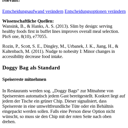
relevant?
Entscheidungsaufwand verändern
Entscheidungsoptionen verändern
Wissenschaftliche Quellen:
Wansink, B., & Hanks, A. S. (2013). Slim by design: serving
healthy foods first in buffet lines improves overall meal selection.
PloS one, 8(10), e77055.
Rozin, P., Scott, S. E., Dingley, M., Urbanek, J. K., Jiang, H., &
Kaltenbach, M. (2011). Nudge to nobesity I: Minor changes in
accessibility decrease food intake.
Doggy Bag als Standard
Speisereste mitnehmen
In Restaurants werden sog. „Doggy Bags“ zur Mitnahme von
Speiseresten automatisch jedem Gast bereitgestellt. Konkret liegt auf
jedem der Tische ein grüner Chip. Dieser signalisiert, dass
Speisereste in eine umweltfreundliche Tüte oder ein Behältnis
eingepackt werden sollen. Falls eine Person diese Option nicht
wünscht, so muss sie den Chip mit der roten Seite nach oben
drehen.