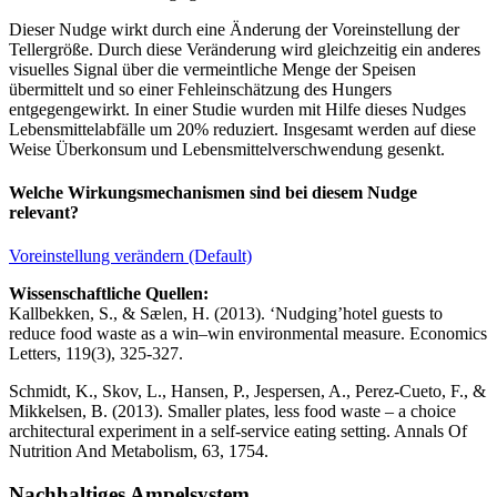
Dieser Nudge wirkt durch eine Änderung der Voreinstellung der
Tellergröße. Durch diese Veränderung wird gleichzeitig ein anderes
visuelles Signal über die vermeintliche Menge der Speisen
übermittelt und so einer Fehleinschätzung des Hungers
entgegengewirkt. In einer Studie wurden mit Hilfe dieses Nudges
Lebensmittelabfälle um 20% reduziert. Insgesamt werden auf diese
Weise Überkonsum und Lebensmittelverschwendung gesenkt.
Welche Wirkungsmechanismen sind bei diesem Nudge
relevant?
Voreinstellung verändern (Default)
Wissenschaftliche Quellen:
Kallbekken, S., & Sælen, H. (2013). ‘Nudging’hotel guests to
reduce food waste as a win–win environmental measure. Economics
Letters, 119(3), 325-327.
Schmidt, K., Skov, L., Hansen, P., Jespersen, A., Perez-Cueto, F., &
Mikkelsen, B. (2013). Smaller plates, less food waste – a choice
architectural experiment in a self-service eating setting. Annals Of
Nutrition And Metabolism, 63, 1754.
Nachhaltiges Ampelsystem