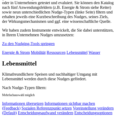
oder in Unternehmen getestet und evaluiert. Sie können den Katalog
nach fünf Anwendungsfeldern (z.B. Energie & Strom siehe Reiter)
sowie neun unterschiedlichen Nudge-Typen (linke Seite) filtern und
erhalten jeweils eine Kurzbeschreibung des Nudges, seines Ziels,
der Wirkungsmechanismen und ggf. eine wissenschaftliche Quelle.
Wir haben zudem Instrumente entwickelt, die Sie dabei unterstützen,
in Ihrem Unternehmen Nudges umzusetzen:
Zu den Nudging-Tools springen
Energie & Strom
Mobilität
Ressourcen
Lebensmittel
Wasser
Lebensmittel
Klimafreundlichere Speisen und nachhaltiger Umgang mit
Lebensmittel werden durch diese Nudges gefördert.
Nach Nudge-Typen filtern:
Mehrfachauswahl möglich
Informationen übersetzen
Informationen sichtbar machen
(Feedback)
Sozialen Referenzpunkt setzen
Voreinstellung verändern
(Default)
Entscheidungsaufwand verändern
Entscheidungsoptionen