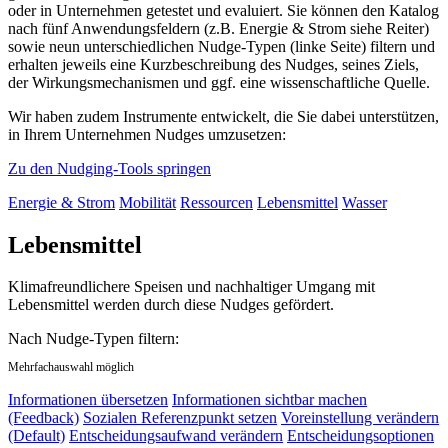
oder in Unternehmen getestet und evaluiert. Sie können den Katalog
nach fünf Anwendungsfeldern (z.B. Energie & Strom siehe Reiter)
sowie neun unterschiedlichen Nudge-Typen (linke Seite) filtern und
erhalten jeweils eine Kurzbeschreibung des Nudges, seines Ziels,
der Wirkungsmechanismen und ggf. eine wissenschaftliche Quelle.
Wir haben zudem Instrumente entwickelt, die Sie dabei unterstützen,
in Ihrem Unternehmen Nudges umzusetzen:
Zu den Nudging-Tools springen
Energie & Strom
Mobilität
Ressourcen
Lebensmittel
Wasser
Lebensmittel
Klimafreundlichere Speisen und nachhaltiger Umgang mit
Lebensmittel werden durch diese Nudges gefördert.
Nach Nudge-Typen filtern:
Mehrfachauswahl möglich
Informationen übersetzen
Informationen sichtbar machen
(Feedback)
Sozialen Referenzpunkt setzen
Voreinstellung verändern
(Default)
Entscheidungsaufwand verändern
Entscheidungsoptionen