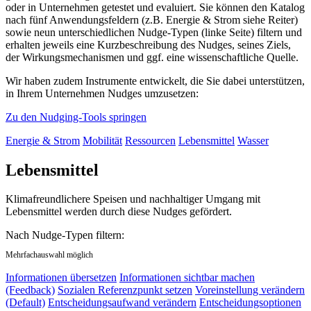
oder in Unternehmen getestet und evaluiert. Sie können den Katalog
nach fünf Anwendungsfeldern (z.B. Energie & Strom siehe Reiter)
sowie neun unterschiedlichen Nudge-Typen (linke Seite) filtern und
erhalten jeweils eine Kurzbeschreibung des Nudges, seines Ziels,
der Wirkungsmechanismen und ggf. eine wissenschaftliche Quelle.
Wir haben zudem Instrumente entwickelt, die Sie dabei unterstützen,
in Ihrem Unternehmen Nudges umzusetzen:
Zu den Nudging-Tools springen
Energie & Strom
Mobilität
Ressourcen
Lebensmittel
Wasser
Lebensmittel
Klimafreundlichere Speisen und nachhaltiger Umgang mit
Lebensmittel werden durch diese Nudges gefördert.
Nach Nudge-Typen filtern:
Mehrfachauswahl möglich
Informationen übersetzen
Informationen sichtbar machen
(Feedback)
Sozialen Referenzpunkt setzen
Voreinstellung verändern
(Default)
Entscheidungsaufwand verändern
Entscheidungsoptionen