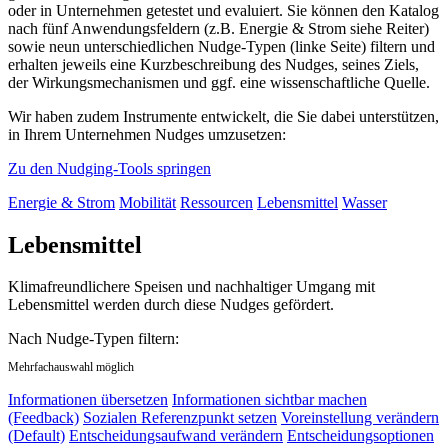
oder in Unternehmen getestet und evaluiert. Sie können den Katalog
nach fünf Anwendungsfeldern (z.B. Energie & Strom siehe Reiter)
sowie neun unterschiedlichen Nudge-Typen (linke Seite) filtern und
erhalten jeweils eine Kurzbeschreibung des Nudges, seines Ziels,
der Wirkungsmechanismen und ggf. eine wissenschaftliche Quelle.
Wir haben zudem Instrumente entwickelt, die Sie dabei unterstützen,
in Ihrem Unternehmen Nudges umzusetzen:
Zu den Nudging-Tools springen
Energie & Strom
Mobilität
Ressourcen
Lebensmittel
Wasser
Lebensmittel
Klimafreundlichere Speisen und nachhaltiger Umgang mit
Lebensmittel werden durch diese Nudges gefördert.
Nach Nudge-Typen filtern:
Mehrfachauswahl möglich
Informationen übersetzen
Informationen sichtbar machen
(Feedback)
Sozialen Referenzpunkt setzen
Voreinstellung verändern
(Default)
Entscheidungsaufwand verändern
Entscheidungsoptionen