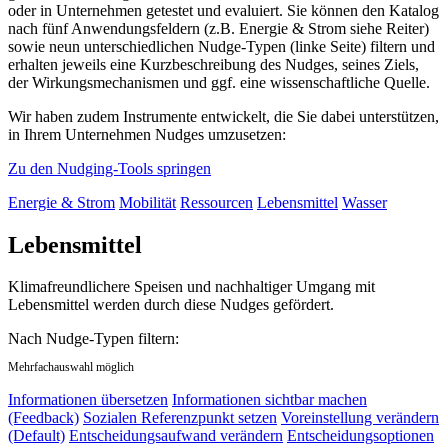
oder in Unternehmen getestet und evaluiert. Sie können den Katalog
nach fünf Anwendungsfeldern (z.B. Energie & Strom siehe Reiter)
sowie neun unterschiedlichen Nudge-Typen (linke Seite) filtern und
erhalten jeweils eine Kurzbeschreibung des Nudges, seines Ziels,
der Wirkungsmechanismen und ggf. eine wissenschaftliche Quelle.
Wir haben zudem Instrumente entwickelt, die Sie dabei unterstützen,
in Ihrem Unternehmen Nudges umzusetzen:
Zu den Nudging-Tools springen
Energie & Strom
Mobilität
Ressourcen
Lebensmittel
Wasser
Lebensmittel
Klimafreundlichere Speisen und nachhaltiger Umgang mit
Lebensmittel werden durch diese Nudges gefördert.
Nach Nudge-Typen filtern:
Mehrfachauswahl möglich
Informationen übersetzen
Informationen sichtbar machen
(Feedback)
Sozialen Referenzpunkt setzen
Voreinstellung verändern
(Default)
Entscheidungsaufwand verändern
Entscheidungsoptionen