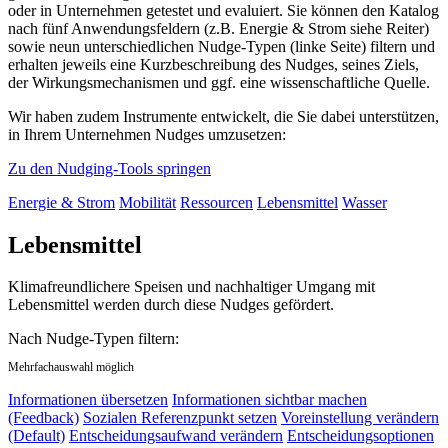
oder in Unternehmen getestet und evaluiert. Sie können den Katalog
nach fünf Anwendungsfeldern (z.B. Energie & Strom siehe Reiter)
sowie neun unterschiedlichen Nudge-Typen (linke Seite) filtern und
erhalten jeweils eine Kurzbeschreibung des Nudges, seines Ziels,
der Wirkungsmechanismen und ggf. eine wissenschaftliche Quelle.
Wir haben zudem Instrumente entwickelt, die Sie dabei unterstützen,
in Ihrem Unternehmen Nudges umzusetzen:
Zu den Nudging-Tools springen
Energie & Strom
Mobilität
Ressourcen
Lebensmittel
Wasser
Lebensmittel
Klimafreundlichere Speisen und nachhaltiger Umgang mit
Lebensmittel werden durch diese Nudges gefördert.
Nach Nudge-Typen filtern:
Mehrfachauswahl möglich
Informationen übersetzen
Informationen sichtbar machen
(Feedback)
Sozialen Referenzpunkt setzen
Voreinstellung verändern
(Default)
Entscheidungsaufwand verändern
Entscheidungsoptionen