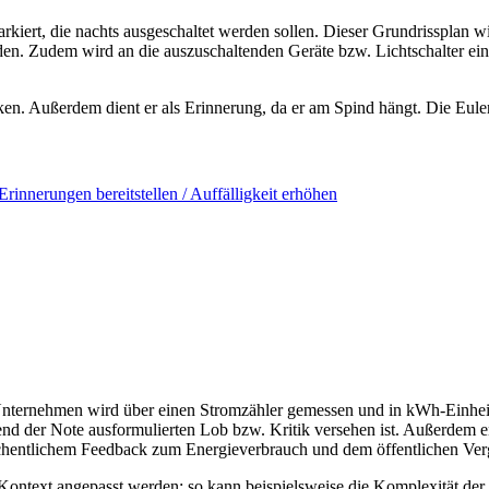
arkiert, die nachts ausgeschaltet werden sollen. Dieser Grundrissplan 
. Zudem wird an die auszuschaltenden Geräte bzw. Lichtschalter eine f
ken. Außerdem dient er als Erinnerung, da er am Spind hängt. Die Eul
Erinnerungen bereitstellen / Auffälligkeit erhöhen
nternehmen wird über einen Stromzähler gemessen und in kWh-Einheite
nd der Note ausformulierten Lob bzw. Kritik versehen ist. Außerdem en
chentlichem Feedback zum Energieverbrauch und dem öffentlichen Verg
ntext angepasst werden; so kann beispielsweise die Komplexität der I