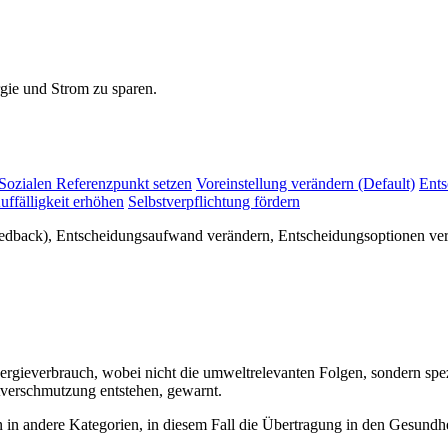
gie und Strom zu sparen.
Sozialen Referenzpunkt setzen
Voreinstellung verändern (Default)
Ents
uffälligkeit erhöhen
Selbstverpflichtung fördern
eedback), Entscheidungsaufwand verändern, Entscheidungsoptionen ve
ergieverbrauch, wobei nicht die umweltrelevanten Folgen, sondern sp
tverschmutzung entstehen, gewarnt.
in andere Kategorien, in diesem Fall die Übertragung in den Gesundh