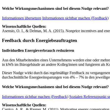
Welche Wirkungsmechanismen sind bei diesem Nudge relevant?
Informationen übersetzen
Informationen sichtbar machen (Feedback)
Wissenschaftliche Quellen:
Asensio, O. I., & Delmas, M. A. (2015). Nonprice incentives and en
Feedback durch Energiebeauftragten
Individuellen Energieverbrauch reduzieren
Aus den Mitarbeitenden eines Unternehmens werden eine oder mehrere
in kWh im Bürogebäude an andere Kolleg/innen und fungieren als Ko
Dieser Nudge wirkt durch das regelmäßige Feedback zu vergangenem Ver
durchschnittliche Energieeinsparungen von 4% – 7% in den jeweilig
Welche Wirkungsmechanismen sind bei diesem Nudge relevant?
Informationen sichtbar machen (Feedback)
Sozialen Referenzpunkt s
Wissenschaftliche Quellen:
Carrico, A. R., & Riemer, M. (2011). Motivating energy conservation 