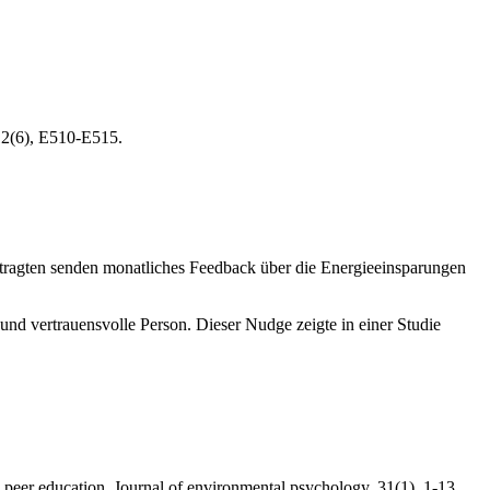
112(6), E510-E515.
ftragten senden monatliches Feedback über die Energieeinsparungen
und vertrauensvolle Person. Dieser Nudge zeigte in einer Studie
 peer education. Journal of environmental psychology, 31(1), 1-13.