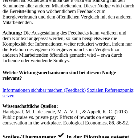
versehen ist. Außerdem enthält die E-Mail ein Ranking mit den
Schulnoten aller anderen Mitarbeitenden. Dieser Nudge wirkt durch
die Bereitstellung von wöchentlichem Feedback zum
Energieverbrauch und dem öffentlichen Vergleich mit den anderen
Mitarbeitenden.
Achtung:
Die Ausgestaltung des Feedbacks kann variieren und
dem Kontext angepasst werden; so kann beispielsweise die
Komplexität der Informationen weiter reduziert werden, indem nur
die Relation des eigenen Energieverbrauchs im Vergleich zu
anderen Mitarbeitenden öffentlich gemacht wird – etwa durch
lachende oder weindende Smileys.
Welche Wirkungsmechanismen sind bei diesem Nudge
relevant?
Informationen sichtbar machen (Feedback)
Sozialen Referenzpunkt
setzen
Wissenschaftliche Quellen:
Handgraaf, M. J., de Jeude, M. A. V. L., & Appelt, K. C. (2013).
Public praise vs. private pay: Effects of rewards on energy
conservation in the workplace. Ecological Economics, 86, 86-92.
Smiley-Thermometer
In der Pilotphase getestet