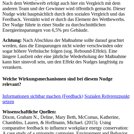
Nach dem Wettbewerb erfolgt auch hier ein Vergleich mit dem
anderen Team und der Gewinner wird öffentlich gemacht. Dieser
Nudge wirkt hauptsächlich durch den sozialen Vergleich und das
Feedback. Verstärkt wird er durch das Element des Wettbewerbs.
Der Nudge führte in einer Studie zu durchschnittlichen
Energieeinsparungen von 6,5% pro Gebäude.
Achtung:
Nach Abschluss der Maßnahme sollte darauf geachtet
werden, dass die Einsparungen nicht wieder verschwinden oder
sogar höhere Verbräuche folgen (sog. Rebound-Effekt). Eine
längere Laufzeit oder eine jährliche Wiederholung der Maßnahme
kann hier sinnvoll sein, um den Effekt des Nudges langfristig zu
verankern.
Welche Wirkungsmechanismen sind bei diesem Nudge
relevant?
Informationen sichtbar machen (Feedback)
Sozialen Referenzpunkt
setzen
Wissenschaftliche Quellen:
Dixon, Graham N., Deline, Mary Beth, McComas, Katherine,
Chambliss, Lauren, & Hoffmann, Michael. (2015). Using
comparative feedback to influence workplace energy conservation:
A case study of a university campaign. Environment and Behavior,