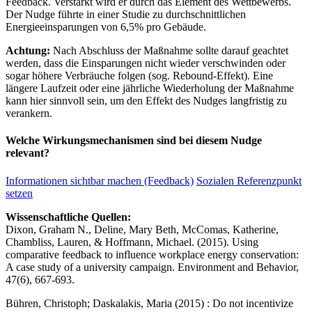
Feedback. Verstärkt wird er durch das Element des Wettbewerbs.
Der Nudge führte in einer Studie zu durchschnittlichen
Energieeinsparungen von 6,5% pro Gebäude.
Achtung:
Nach Abschluss der Maßnahme sollte darauf geachtet
werden, dass die Einsparungen nicht wieder verschwinden oder
sogar höhere Verbräuche folgen (sog. Rebound-Effekt). Eine
längere Laufzeit oder eine jährliche Wiederholung der Maßnahme
kann hier sinnvoll sein, um den Effekt des Nudges langfristig zu
verankern.
Welche Wirkungsmechanismen sind bei diesem Nudge
relevant?
Informationen sichtbar machen (Feedback)
Sozialen Referenzpunkt
setzen
Wissenschaftliche Quellen:
Dixon, Graham N., Deline, Mary Beth, McComas, Katherine,
Chambliss, Lauren, & Hoffmann, Michael. (2015). Using
comparative feedback to influence workplace energy conservation:
A case study of a university campaign. Environment and Behavior,
47(6), 667-693.
Bühren, Christoph; Daskalakis, Maria (2015) : Do not incentivize