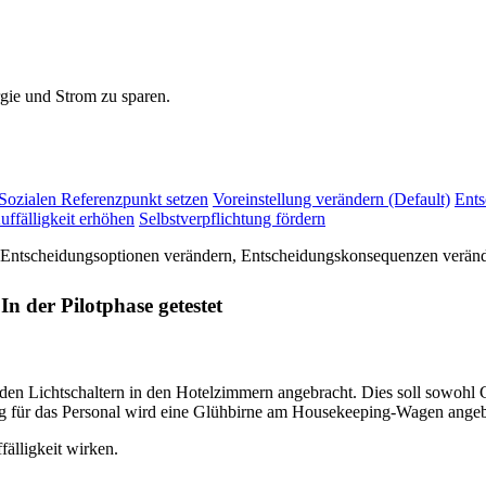
gie und Strom zu sparen.
Sozialen Referenzpunkt setzen
Voreinstellung verändern (Default)
Ents
uffälligkeit erhöhen
Selbstverpflichtung fördern
ntscheidungsoptionen verändern, Entscheidungskonsequenzen verändern
In der Pilotphase getestet
 den Lichtschaltern in den Hotelzimmern angebracht. Dies soll sowohl G
ng für das Personal wird eine Glühbirne am Housekeeping-Wagen angeb
älligkeit wirken.