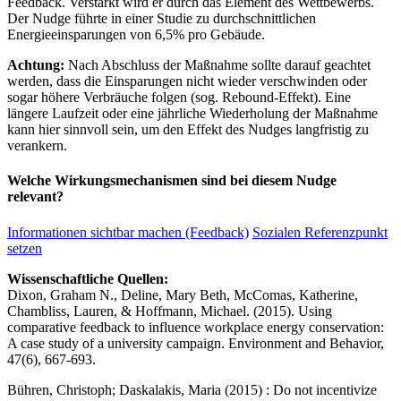
Feedback. Verstärkt wird er durch das Element des Wettbewerbs.
Der Nudge führte in einer Studie zu durchschnittlichen
Energieeinsparungen von 6,5% pro Gebäude.
Achtung:
Nach Abschluss der Maßnahme sollte darauf geachtet
werden, dass die Einsparungen nicht wieder verschwinden oder
sogar höhere Verbräuche folgen (sog. Rebound-Effekt). Eine
längere Laufzeit oder eine jährliche Wiederholung der Maßnahme
kann hier sinnvoll sein, um den Effekt des Nudges langfristig zu
verankern.
Welche Wirkungsmechanismen sind bei diesem Nudge
relevant?
Informationen sichtbar machen (Feedback)
Sozialen Referenzpunkt
setzen
Wissenschaftliche Quellen:
Dixon, Graham N., Deline, Mary Beth, McComas, Katherine,
Chambliss, Lauren, & Hoffmann, Michael. (2015). Using
comparative feedback to influence workplace energy conservation:
A case study of a university campaign. Environment and Behavior,
47(6), 667-693.
Bühren, Christoph; Daskalakis, Maria (2015) : Do not incentivize