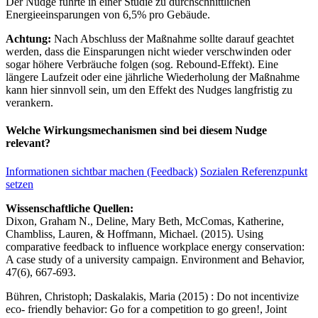
Der Nudge führte in einer Studie zu durchschnittlichen
Energieeinsparungen von 6,5% pro Gebäude.
Achtung:
Nach Abschluss der Maßnahme sollte darauf geachtet
werden, dass die Einsparungen nicht wieder verschwinden oder
sogar höhere Verbräuche folgen (sog. Rebound-Effekt). Eine
längere Laufzeit oder eine jährliche Wiederholung der Maßnahme
kann hier sinnvoll sein, um den Effekt des Nudges langfristig zu
verankern.
Welche Wirkungsmechanismen sind bei diesem Nudge
relevant?
Informationen sichtbar machen (Feedback)
Sozialen Referenzpunkt
setzen
Wissenschaftliche Quellen:
Dixon, Graham N., Deline, Mary Beth, McComas, Katherine,
Chambliss, Lauren, & Hoffmann, Michael. (2015). Using
comparative feedback to influence workplace energy conservation:
A case study of a university campaign. Environment and Behavior,
47(6), 667-693.
Bühren, Christoph; Daskalakis, Maria (2015) : Do not incentivize
eco- friendly behavior: Go for a competition to go green!, Joint